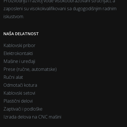
Proizvodnju i razvoj vode visokoobrazovani stručnjaci, a
zaposleni su visokokvalifikovani sa dugogodišnjim radnim
iskustvom.
NAŠA DELATNOST
Kablovski pribor
Elektrokontakti
Mašine i uređaji
Prese (ručne, automatske)
Ručni alat
Odmotači kotura
Kablovski setovi
Plastični delovi
Zaptivači i podloške
Izrada delova na CNC mašini