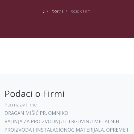
Početna
Podaci o Firmi
Podaci o Firmi
Pun naziv firme:
DRAGAN MIŠIĆ PR, OMNIKO
RADNJA ZA PROIZVODNJU I TRGOVINU METALNIH
PROIZVODA I INSTALACIONOG MATERIJALA, OPREME I