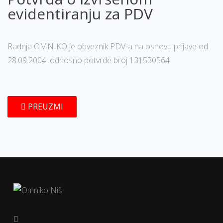
evidentiranju za PDV
Radnja OMNIKO je obveznik PDV-a na osnovu prijave od
28.09.2004. odnosno potvrde broj 131530564
PREUZMI