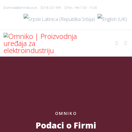
omniko@omniko.co.rs
018 231 999
Pon - Pet 7:30 - 15:30
OMNIKO
Podaci o Firmi