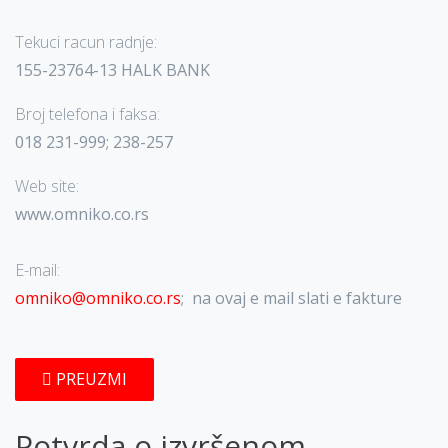
Tekuci racun radnje:
155-23764-13 HALK BANK
Broj telefona i faksa:
018 231-999; 238-257
Web site:
www.omniko.co.rs
E-mail:
omniko@omniko.co.rs
; na ovaj e mail slati e fakture
PREUZMI
Potvrda o izvršenom