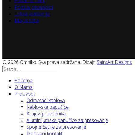
Podaci o Firmi
Politika privatnosti
Uslovi korišćenja
Mapa sajta
© 2026 Omniko. Sva prava zadržana. Dizajn
SaintArt Designs
Početna
O Nama
Proizvodi
Odmotači kablova
Kablovske papučice
Krajevi provodnika
Aluminijumske papučice za presovanje
Spojne čaure za presovanje
Izolovani kontakti