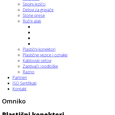
Spojni jezičci
Delovi za grejače
Stone prese
Ručni alati
Plastični konektori
Plastične vezice i oznake
Kablovski setovi
Zaptivači i podloške
Razno
Partneri
ISO Sertifikati
Kontakt
Omniko
Plastični konektori