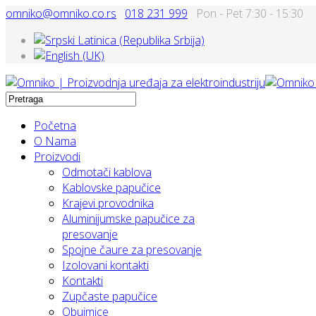
omniko@omniko.co.rs
018 231 999
Pon - Pet 7:30 - 15:30
Početna
O Nama
Proizvodi
Odmotači kablova
Kablovske papučice
Krajevi provodnika
Aluminijumske papučice za
presovanje
Spojne čaure za presovanje
Izolovani kontakti
Kontakti
Zupčaste papučice
Obujmice