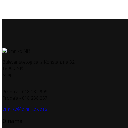
Bulevar svetog cara Konstantina 32
18000 Niš
Srbija
Prodaja - 018 231 999
Prodaja - 018 238 257
omniko@omniko.co.rs
O nama