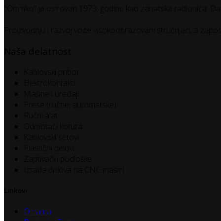
"Omniko" je osnovan 1973. godine kao zanatska radionica. Dan
Proizvodnju i razvoj vode visokoobrazovani stručnjaci, a zapos
Naša delatnost
Kablovski pribor
Elektrokontakti
Mašine i uređaji
Prese (ručne, automatske)
Ručni alat
Odmotači kotura
Kablovski setovi
Plastični delovi
Zaptivači i podloške
Izrada delova na CNC mašini
Linkovi
O nama