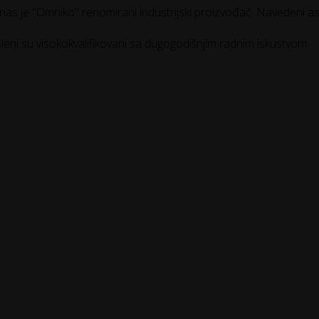
as je "Omniko" renomirani industrijski proizvođač. Navedeni a
leni su visokokvalifikovani sa dugogodišnjim radnim iskustvom.