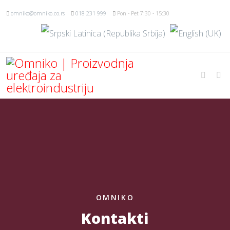
omniko@omniko.co.rs
018 231 999
Pon - Pet 7:30 - 15:30
OMNIKO
Kontakti