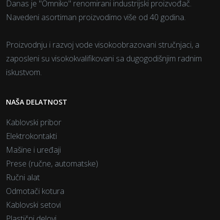
Danas je "Omniko" renomirani industrijski proizvođač.
Navedeni asortiman proizvodimo više od 40 godina.
Proizvodnju i razvoj vode visokoobrazovani stručnjaci, a
zaposleni su visokokvalifikovani sa dugogodišnjim radnim
iskustvom.
NAŠA DELATNOST
Kablovski pribor
Elektrokontakti
Mašine i uređaji
Prese (ručne, automatske)
Ručni alat
Odmotači kotura
Kablovski setovi
Plastični delovi