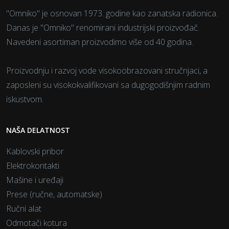
"Omniko" je osnovan 1973. godine kao zanatska radionica.
Danas je "Omniko" renomirani industrijski proizvođač.
Navedeni asortiman proizvodimo više od 40 godina.
Proizvodnju i razvoj vode visokoobrazovani stručnjaci, a
zaposleni su visokokvalifikovani sa dugogodišnjim radnim
iskustvom.
NAŠA DELATNOST
Kablovski pribor
Elektrokontakti
Mašine i uređaji
Prese (ručne, automatske)
Ručni alat
Odmotači kotura