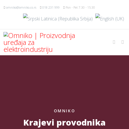
omniko@omniko.co.rs
018 231 999
Pon - Pet 7:30 - 15:30
OMNIKO
Krajevi provodnika